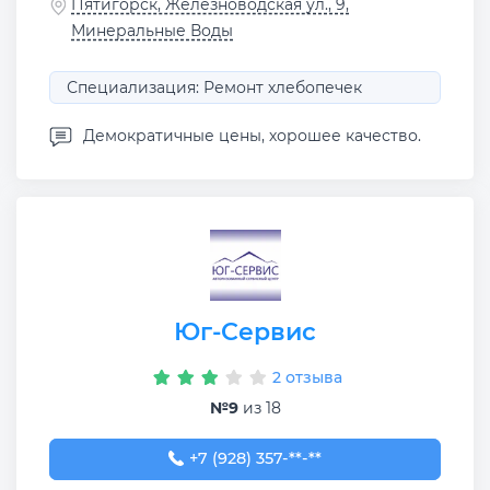
Пятигорск, Железноводская ул., 9,
Минеральные Воды
Специализация: Ремонт хлебопечек
Демократичные цены, хорошее качество.
Юг-Сервис
2 отзыва
№9
из 18
+7 (928) 357-36-16
+7 (928) 357-**-**