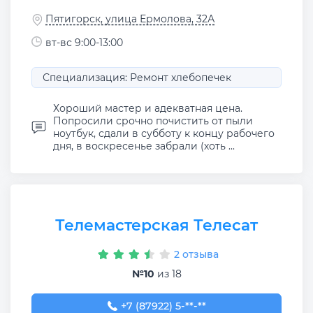
Пятигорск, улица Ермолова, 32А
вт-вс 9:00-13:00
Специализация: Ремонт хлебопечек
Хороший мастер и адекватная цена.
Попросили срочно почистить от пыли
ноутбук, сдали в субботу к концу рабочего
дня, в воскресенье забрали (хоть ...
Телемастерская Телесат
2 отзыва
№10
из 18
+7 (87922) 5-30-62
+7 (87922) 5-**-**