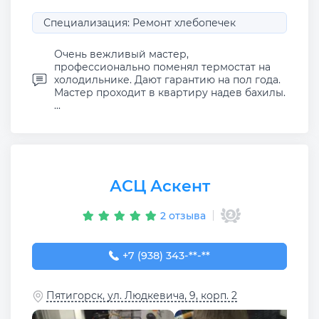
Специализация: Ремонт хлебопечек
Очень вежливый мастер,
профессионально поменял термостат на
холодильнике. Дают гарантию на пол года.
Мастер проходит в квартиру надев бахилы.
...
АСЦ Аскент
2 отзыва
+7 (938) 343-99-00
+7 (938) 343-**-**
Пятигорск, ул. Людкевича, 9, корп. 2