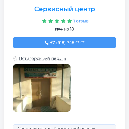
Сервисный центр
1 отзыв
№4
из 18
+7 (918) 745-88-11
+7 (918) 745-**-**
Пятигорск, 5-й пер., 13
Специализация: Ремонт хлебопечек