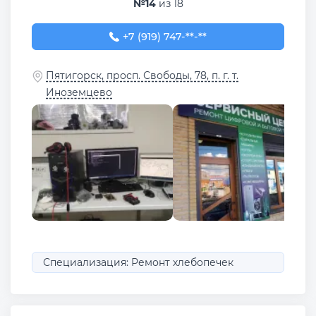
№14
из 18
+7 (919) 747-94-50
+7 (919) 747-**-**
Пятигорск, просп. Свободы, 78, п. г. т.
Иноземцево
Специализация: Ремонт хлебопечек