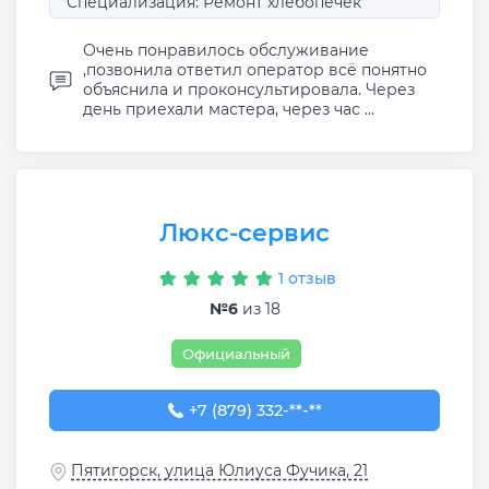
Специализация: Ремонт хлебопечек
Очень понравилось обслуживание
,позвонила ответил оператор всё понятно
объяснила и проконсультировала. Через
день приехали мастера, через час ...
Люкс-сервис
1 отзыв
№6
из 18
Официальный
+7 (879) 332-68-80
+7 (879) 332-**-**
Пятигорск, улица Юлиуса Фучика, 21