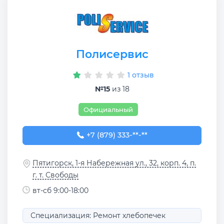
Полисервис
1 отзыв
№15
из 18
Официальный
+7 (879) 333-17-29
+7 (879) 333-**-**
Пятигорск, 1-я Набережная ул., 32, корп. 4, п.
г. т. Свободы
вт-сб 9:00-18:00
Специализация: Ремонт хлебопечек