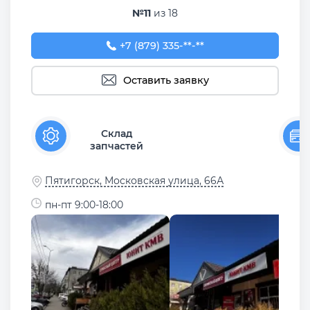
№11
из 18
+7 (879) 335-22-45
+7 (879) 335-**-**
Оставить заявку
Склад
запчастей
Пятигорск, Московская улица, 66А
пн-пт 9:00-18:00