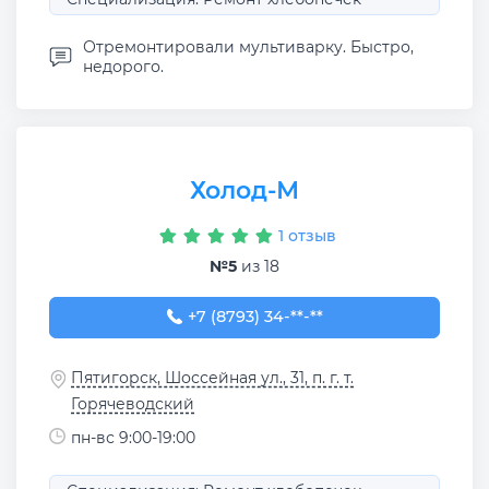
Отремонтировали мультиварку. Быстро,
недорого.
Холод-М
1 отзыв
№5
из 18
+7 (8793) 34-08-07
+7 (8793) 34-**-**
Пятигорск, Шоссейная ул., 31, п. г. т.
Горячеводский
пн-вс 9:00-19:00