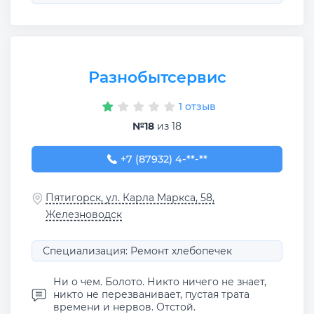
Разнобытсервис
1 отзыв
№18
из 18
+7 (87932) 4-17-69
+7 (87932) 4-**-**
Пятигорск, ул. Карла Маркса, 58,
Железноводск
Специализация: Ремонт хлебопечек
Ни о чем. Болото. Никто ничего не знает,
никто не перезванивает, пустая трата
времени и нервов. Отстой.