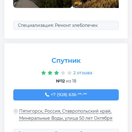
Специализация: Ремонт хлебопечек
Спутник
2 отзыва
№12
из 18
+7 (928) 636-85-86
+7 (928) 636-**-**
Пятигорск, Россия, Ставропольский край,
Минеральные Воды, улица 50 лет Октября