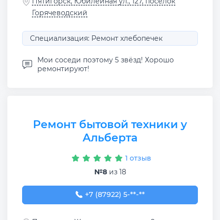
Пятигорск, Юбилейная ул., 127, посёлок
Горячеводский
Специализация: Ремонт хлебопечек
Мои соседи поэтому 5 звёзд! Хорошо
ремонтируют!
Ремонт бытовой техники у
Альберта
1 отзыв
№8
из 18
+7 (87922) 5-58-58
+7 (87922) 5-**-**