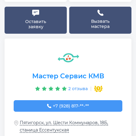
Вызвать
Оставить
мастера
заявку
Мастер Сервис КМВ
2 отзыва
+7 (928) 817-49-81
+7 (928) 817-**-**
Пятигорск, ул. Шести Коммунаров, 18Б,
станица Ессентукская