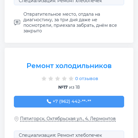
Специализация: Ремонт хлебопечек
Отвратительное место, отдала на
диагностику, за три дня даже не
посмотрели, приехала забрать, днём все
закрыто
Ремонт холодильников
0 отзывов
№17
из 18
+7 (962) 442-61-82
+7 (962) 442-**-**
Пятигорск, Октябрьская ул., 4, Лермонтов
Специализация: Ремонт хлебопечек