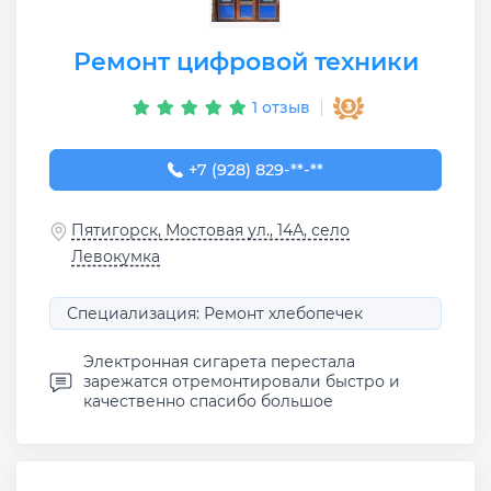
Ремонт цифровой техники
1 отзыв
+7 (928) 829-16-93
+7 (928) 829-**-**
Пятигорск, Мостовая ул., 14А, село
Левокумка
Специализация: Ремонт хлебопечек
Электронная сигарета перестала
зарежатся отремонтировали быстро и
качественно спасибо большое