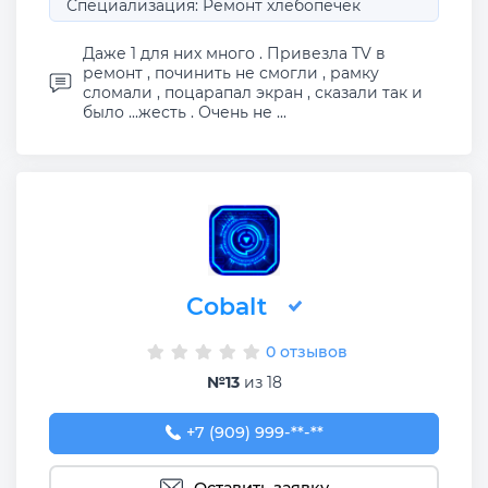
Специализация: Ремонт хлебопечек
Даже 1 для них много . Привезла TV в
ремонт , починить не смогли , рамку
сломали , поцарапал экран , сказали так и
было ...жесть . Очень не ...
Cobalt
0 отзывов
№13
из 18
+7 (909) 999-34-81
+7 (909) 999-**-**
Оставить заявку