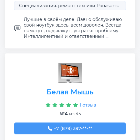
Специализация: ремонт техники Panasonic
Лучшие в своём деле! Давно обслуживаю
свой ноутбук здесь, всем доволен. Всегда
помогут , подскажут , устранят проблему.
Интеллигентный и ответственный ...
Белая Мышь
1 отзыв
№4
из 45
+7 (879) 397-02-61
+7 (879) 397-**-**