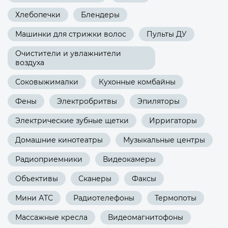
Хлебопечки
Блендеры
Машинки для стрижки волос
Пульты ДУ
Очистители и увлажнители
воздуха
Соковыжималки
Кухонные комбайны
Фены
Электробритвы
Эпиляторы
Электрические зубные щетки
Ирригаторы
Домашние кинотеатры
Музыкальные центры
Радиоприемники
Видеокамеры
Объективы
Сканеры
Факсы
Мини АТС
Радиотелефоны
Термопоты
Массажные кресла
Видеомагнитофоны