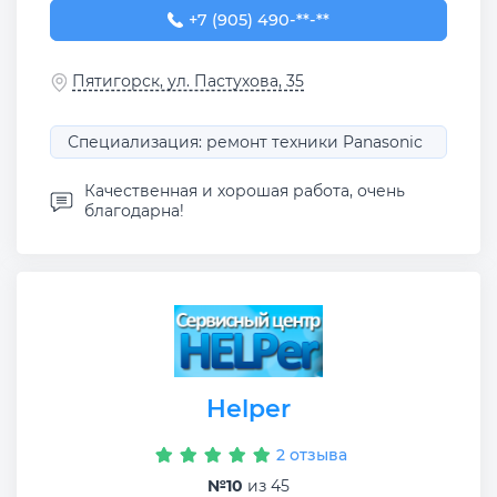
+7 (905) 490-00-11
+7 (905) 490-**-**
Пятигорск, ул. Пастухова, 35
Специализация: ремонт техники Panasonic
Качественная и хорошая работа, очень
благодарна!
Helper
2 отзыва
№10
из 45