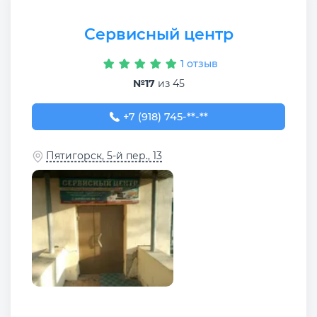
Сервисный центр
1 отзыв
№17
из 45
+7 (918) 745-88-11
+7 (918) 745-**-**
Пятигорск, 5-й пер., 13