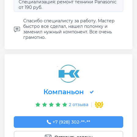
Специализация: ремонт техники Panasonic
от 190 руб.
Спасибо специалисту за работу. Мастер
быстро все сделал, нашел поломку и
заменил нужный компонент. Все очень
грамотно.
Компаньон
2 отзыва
+7 (928) 302-77-31
+7 (928) 302-**-**