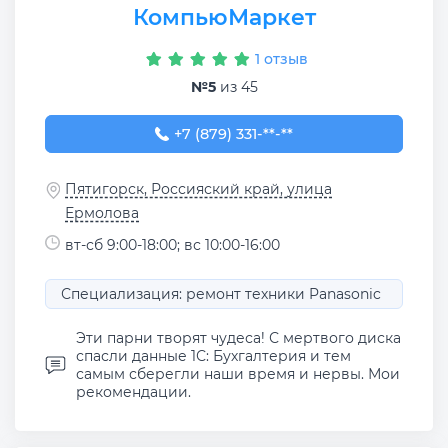
КомпьюМаркет
1 отзыв
№5
из 45
+7 (879) 331-95-76
+7 (879) 331-**-**
Пятигорск, Россияский край, улица
Ермолова
вт-сб 9:00-18:00; вс 10:00-16:00
Специализация: ремонт техники Panasonic
Эти парни творят чудеса! С мертвого диска
спасли данные 1С: Бухгалтерия и тем
самым сберегли наши время и нервы. Мои
рекомендации.