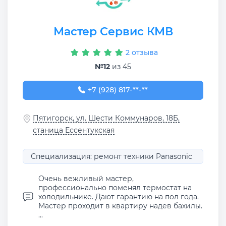
Мастер Сервис КМВ
2 отзыва
№12
из 45
+7 (928) 817-49-81
+7 (928) 817-**-**
Пятигорск, ул. Шести Коммунаров, 18Б,
станица Ессентукская
Специализация: ремонт техники Panasonic
Очень вежливый мастер,
профессионально поменял термостат на
холодильнике. Дают гарантию на пол года.
Мастер проходит в квартиру надев бахилы.
...