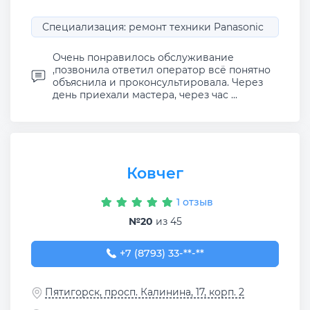
Специализация: ремонт техники Panasonic
Очень понравилось обслуживание
,позвонила ответил оператор всё понятно
объяснила и проконсультировала. Через
день приехали мастера, через час ...
Ковчег
1 отзыв
№20
из 45
+7 (8793) 33-11-76
+7 (8793) 33-**-**
Пятигорск, просп. Калинина, 17, корп. 2