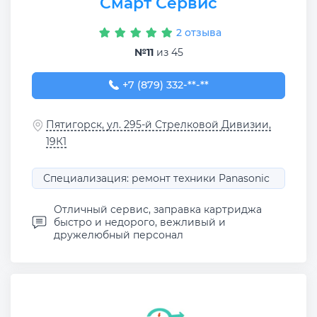
Смарт Сервис
2 отзыва
№11
из 45
+7 (879) 332-15-70
+7 (879) 332-**-**
Пятигорск, ул. 295-й Стрелковой Дивизии,
19К1
Специализация: ремонт техники Panasonic
Отличный сервис, заправка картриджа
быстро и недорого, вежливый и
дружелюбный персонал