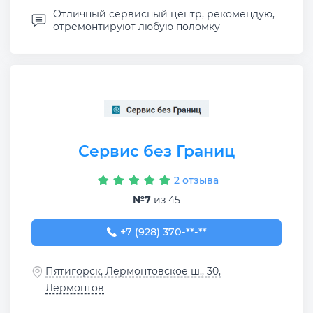
Отличный сервисный центр, рекомендую,
отремонтируют любую поломку
Сервис без Границ
2 отзыва
№7
из 45
+7 (928) 370-63-40
+7 (928) 370-**-**
Пятигорск, Лермонтовское ш., 30,
Лермонтов