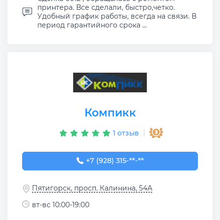
принтера. Все сделали, быстро,четко.
Удобный график работы, всегда на связи. В
период гарантийного срока ...
Компикк
1 отзыв
+7 (928) 315-19-40
+7 (928) 315-**-**
Пятигорск, просп. Калинина, 54А
вт-вс 10:00-19:00