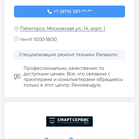
+7 (879) 397-37-28
+7 (879) 397-**-**
Пятигорск, Московская ул., 14, корп. 1
пн-пт 10:00-18:00
Специализация: ремонт техники Panasonic
Профессионально, качественно по
доступным ценам. Все, что связанно с
принтерами и комьпьютерами обращаюсь
только в этот центр. Рекомендую.