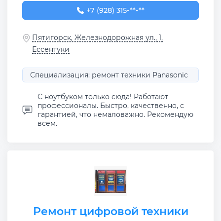
+7 (928) 315-11-70
+7 (928) 315-**-**
Пятигорск, Железнодорожная ул., 1,
Ессентуки
Специализация: ремонт техники Panasonic
С ноутбуком только сюда! Работают
профессионалы. Быстро, качественно, с
гарантией, что немаловажно. Рекомендую
всем.
Ремонт цифровой техники