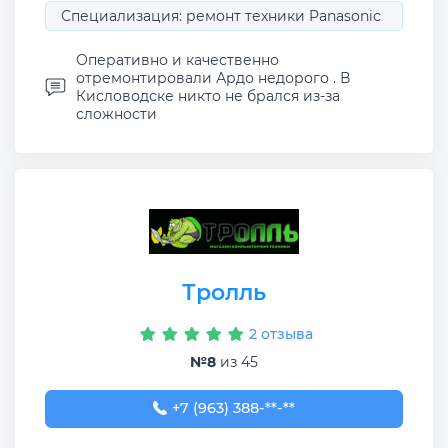
Специализация: ремонт техники Panasonic
Оперативно и качественно
отремонтировали Ардо недорого . В
Кисловодске никто не брался из-за
сложности
Тролль
2 отзыва
№8
из 45
+7 (963) 388-78-20
+7 (963) 388-**-**