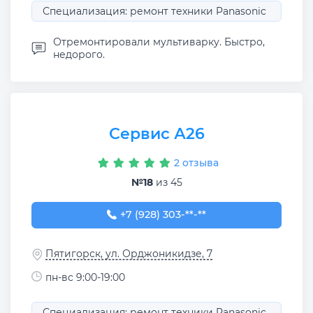
Специализация: ремонт техники Panasonic
Отремонтировали мультиварку. Быстро,
недорого.
Сервис А26
2 отзыва
№18
из 45
+7 (928) 303-03-08
+7 (928) 303-**-**
Пятигорск, ул. Орджоникидзе, 7
пн-вс 9:00-19:00
Специализация: ремонт техники Panasonic