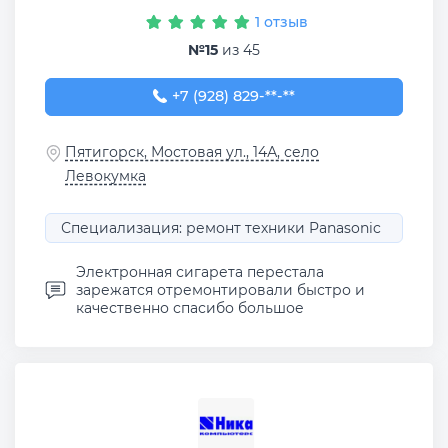
1 отзыв
№15
из 45
+7 (928) 829-16-93
+7 (928) 829-**-**
Пятигорск, Мостовая ул., 14А, село
Левокумка
Специализация: ремонт техники Panasonic
Электронная сигарета перестала
зарежатся отремонтировали быстро и
качественно спасибо большое