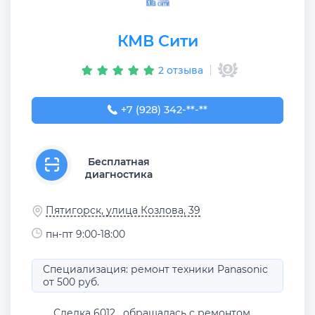
КМВ Сити
2 отзыва
+7 (928) 342-62-33
+7 (928) 342-**-**
Бесплатная
диагностика
Пятигорск, улица Козлова, 39
пн-пт 9:00-18:00
Специализация: ремонт техники Panasonic
от 500 руб.
Сделка 6012 , обращалась с ремонтом