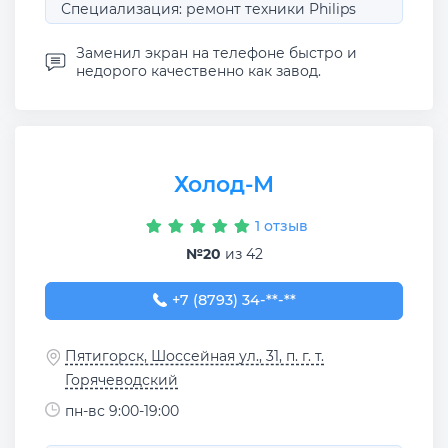
Специализация: ремонт техники Philips
Заменил экран на телефоне быстро и
недорого качественно как завод.
Холод-М
1 отзыв
№20
из 42
+7 (8793) 34-08-07
+7 (8793) 34-**-**
Пятигорск, Шоссейная ул., 31, п. г. т.
Горячеводский
пн-вс 9:00-19:00