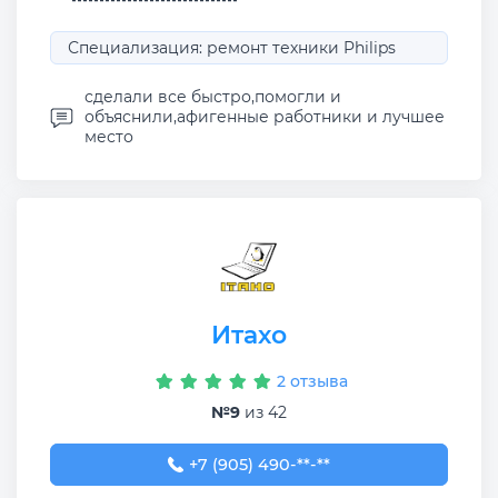
Специализация: ремонт техники Philips
сделали все быстро,помогли и
объяснили,афигенные работники и лучшее
место
Итахо
2 отзыва
№9
из 42
+7 (905) 490-00-11
+7 (905) 490-**-**