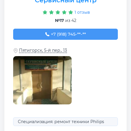
Сервисный центр
1 отзыв
№17
из 42
+7 (918) 745-88-11
+7 (918) 745-**-**
Пятигорск, 5-й пер., 13
Специализация: ремонт техники Philips