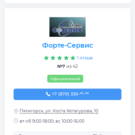
Форте-Сервис
1 отзыв
№7
из 42
Официальный
+7 (879) 339-10-80
+7 (879) 339-**-**
Пятигорск, ул. Коста Хетагурова, 10
вт-сб 9:00-18:00; вс 10:00-16:00