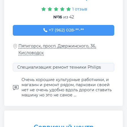
1 отзыв
№16
из 42
+7 (962) 028-04-77
+7 (962) 028-**-**
Пятигорск, просп. Дзержинского, 36,
Кисловодск
Специализация: ремонт техники Philips
Очень хорошие культурные работники, и
магазин и ремонт рядом, парковки своей
нет не очень удобно вдоль дороги ставить
машину но это не самое ...