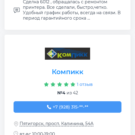
Сделка 6012 , обращалась с ремонтом
принтера. Все сделали, быстро,четко.
Удобный график работы, всегда на связи. В
период гарантийного срока ...
Компикк
1 отзыв
№4
из 42
+7 (928) 315-19-40
+7 (928) 315-**-**
Пятигорск, просп. Калинина, 54А
вт-вс 10:00-19:00