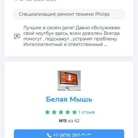
Специализация: ремонт техники Philips
Лучшие в своём деле! Давно обслуживаю
свой ноутбук здесь, всем доволен. Всегда
помогут , подскажут , устранят проблему.
Интеллигентный и ответственный ...
Белая Мышь
1 отзыв
№5
из 42
+7 (879) 397-02-61
+7 (879) 397-**-**