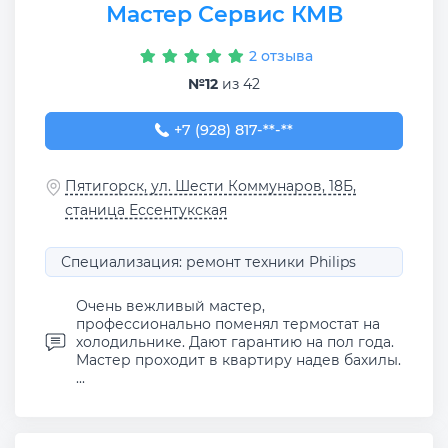
Мастер Сервис КМВ
2 отзыва
№12
из 42
+7 (928) 817-49-81
+7 (928) 817-**-**
Пятигорск, ул. Шести Коммунаров, 18Б,
станица Ессентукская
Специализация: ремонт техники Philips
Очень вежливый мастер,
профессионально поменял термостат на
холодильнике. Дают гарантию на пол года.
Мастер проходит в квартиру надев бахилы.
...