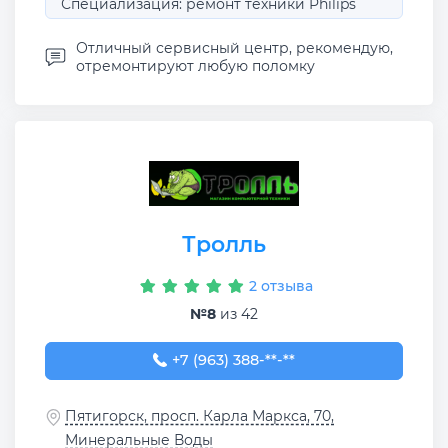
Специализация: ремонт техники Philips
Отличный сервисный центр, рекомендую,
отремонтируют любую поломку
Тролль
2 отзыва
№8
из 42
+7 (963) 388-78-20
+7 (963) 388-**-**
Пятигорск, просп. Карла Маркса, 70,
Минеральные Воды