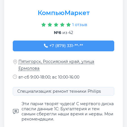
КомпьюМаркет
1 отзыв
№6
из 42
+7 (879) 331-95-76
+7 (879) 331-**-**
Пятигорск, Россияский край, улица
Ермолова
вт-сб 9:00-18:00; вс 10:00-16:00
Специализация: ремонт техники Philips
Эти парни творят чудеса! С мертвого диска
спасли данные 1С: Бухгалтерия и тем
самым сберегли наши время и нервы. Мои
рекомендации.