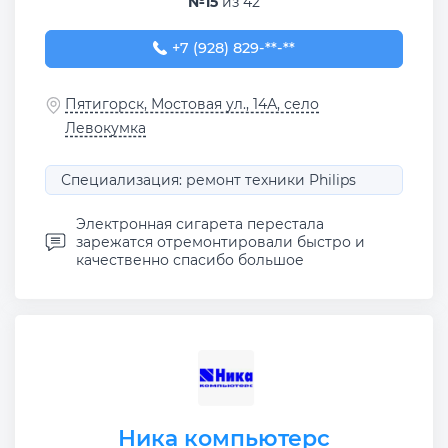
№15
из 42
+7 (928) 829-16-93
+7 (928) 829-**-**
Пятигорск, Мостовая ул., 14А, село
Левокумка
Специализация: ремонт техники Philips
Электронная сигарета перестала
зарежатся отремонтировали быстро и
качественно спасибо большое
Ника компьютерс