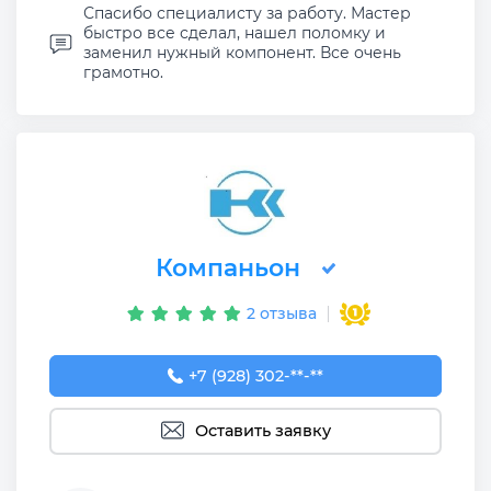
Спасибо специалисту за работу. Мастер
быстро все сделал, нашел поломку и
заменил нужный компонент. Все очень
грамотно.
Компаньон
2 отзыва
+7 (928) 302-77-31
+7 (928) 302-**-**
Оставить заявку