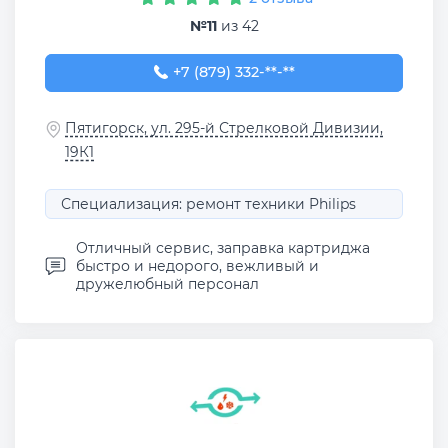
№11
из 42
+7 (879) 332-15-70
+7 (879) 332-**-**
Пятигорск, ул. 295-й Стрелковой Дивизии,
19К1
Специализация: ремонт техники Philips
Отличный сервис, заправка картриджа
быстро и недорого, вежливый и
дружелюбный персонал