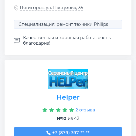
Пятигорск, ул. Пастухова, 35
Специализация: ремонт техники Philips
Качественная и хорошая работа, очень
благодарна!
Helper
2 отзыва
№10
из 42
+7 (879) 397-37-28
+7 (879) 397-**-**