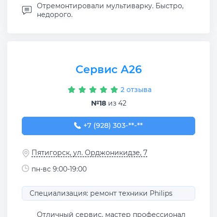
Отремонтировали мультиварку. Быстро,
недорого.
Сервис А26
2 отзыва
№18
из 42
+7 (928) 303-03-08
+7 (928) 303-**-**
Пятигорск, ул. Орджоникидзе, 7
пн-вс 9:00-19:00
Специализация: ремонт техники Philips
Отличный сервис, мастер профессионал