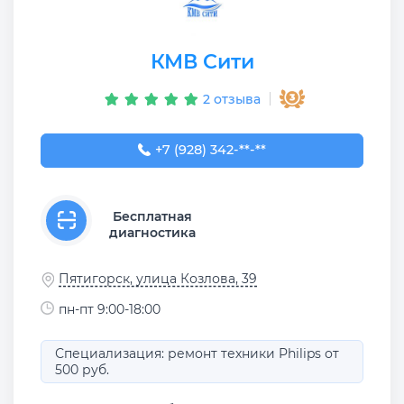
КМВ Сити
2 отзыва
+7 (928) 342-62-33
+7 (928) 342-**-**
Бесплатная
диагностика
Пятигорск, улица Козлова, 39
пн-пт 9:00-18:00
Специализация: ремонт техники Philips от
500 руб.