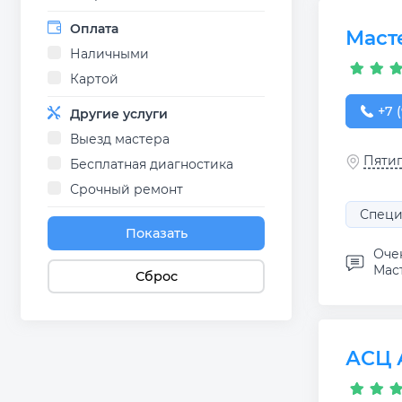
Оплата
Маст
Наличными
Картой
+7 (
+7 (
Другие услуги
Выезд мастера
Пятиг
Бесплатная диагностика
Срочный ремонт
Специ
Показать
Оче
Маст
Сброс
АСЦ 