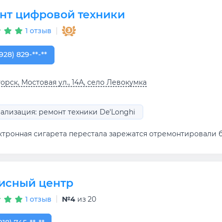
нт цифровой техники
1 отзыв
928) 829-16-93
928) 829-**-**
орск, Мостовая ул., 14А, село Левокумка
ализация: ремонт техники De'Longhi
ктронная сигарета перестала зарежатся отремонтировали 
исный центр
1 отзыв
№4
из 20