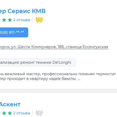
ер Сервис КМВ
2 отзыва
928) 817-49-81
928) 817-**-**
орск, ул. Шести Коммунаров, 18Б, станица Ессентукская
ализация: ремонт техники De'Longhi
нь вежливый мастер, профессионально поменял термостат н
ер проходит в квартиру надев бахилы. ...
Аскент
2 отзыва