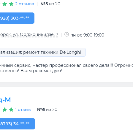
2 отзыва
№5
из 20
928) 303-03-08
(928) 303-**-**
орск, ул. Орджоникидзе, 7
пн-вс 9:00-19:00
ализация: ремонт техники De'Longhi
ичный сервис, мастер профессионал своего дела!!! Огромн
ественно! Всем рекомендую!
д-М
1 отзыв
№6
из 20
8793) 34-08-07
(8793) 34-**-**