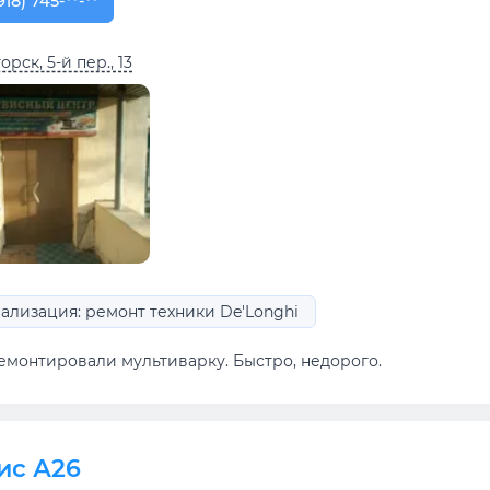
918) 745-88-11
918) 745-**-**
рск, 5-й пер., 13
ализация: ремонт техники De'Longhi
емонтировали мультиварку. Быстро, недорого.
ис А26