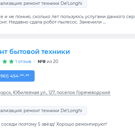
ализация: ремонт техники De'Longhi
же и не помню, сколько лет пользуюсь услугами данного с
нт. Недавно сдала робот-пылесос. Заменили ...
нт бытовой техники
1 отзыв
№8
из 20
961) 454-64-45
(961) 454-**-**
орск, Юбилейная ул., 127, посёлок Горячеводский
ализация: ремонт техники De'Longhi
 соседи поэтому 5 звёзд! Хорошо ремонтируют!