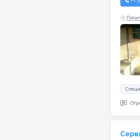
+7 (
+7 (
Пятиго
Специ
Отр
Серв