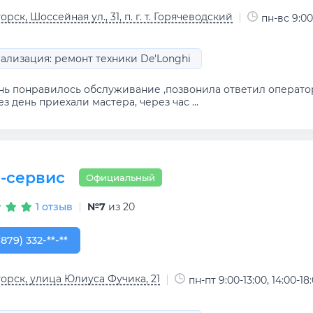
орск, Шоссейная ул., 31, п. г. т. Горячеводский
пн-вс 9:00
ализация: ремонт техники De'Longhi
нь понравилось обслуживание ,позвонила ответил оператор
з день приехали мастера, через час ...
-сервис
Официальный
1 отзыв
№7
из 20
879) 332-68-80
(879) 332-**-**
орск, улица Юлиуса Фучика, 21
пн-пт 9:00-13:00, 14:00-18