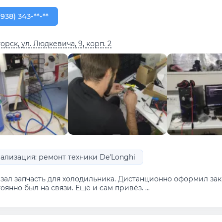
938) 343-99-00
(938) 343-**-**
орск, ул. Людкевича, 9, корп. 2
ализация: ремонт техники De'Longhi
азал запчасть для холодильника. Дистанционно оформил зак
оянно был на связи. Ещё и сам привёз. ...