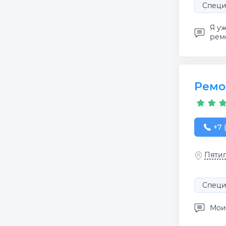
Специ
Я у
ремо
Ремо
+7 (
+7 
Пятиг
Специ
Мои