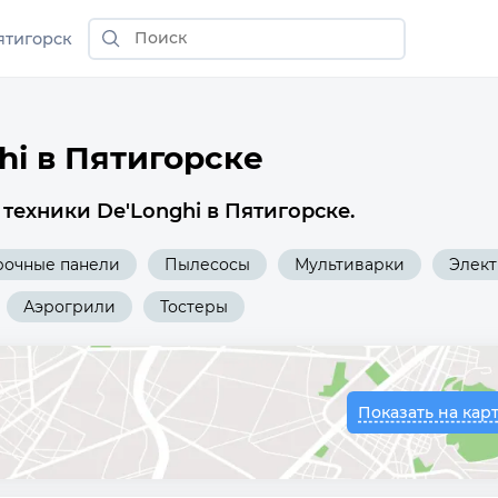
ятигорск
i в Пятигорске
техники De'Longhi в Пятигорске.
рочные панели
Пылесосы
Мультиварки
Элек
Аэрогрили
Тостеры
Показать на кар