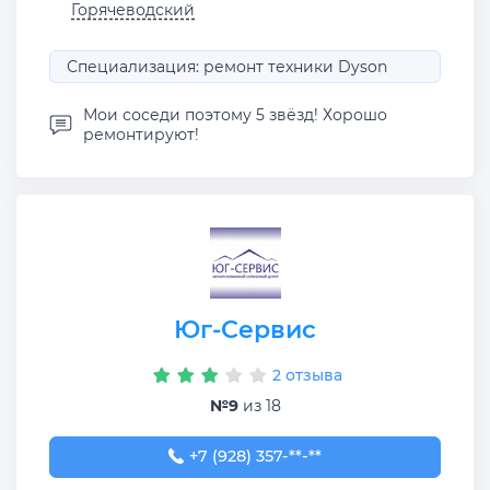
Горячеводский
Специализация: ремонт техники Dyson
Мои соседи поэтому 5 звёзд! Хорошо
ремонтируют!
Юг-Сервис
2 отзыва
№9
из 18
+7 (928) 357-36-16
+7 (928) 357-**-**