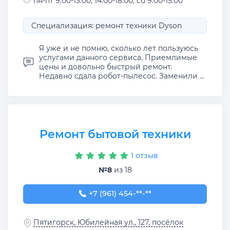
пн-пт 9:00-13:00, 14:00-18:00; сб 9:00-15:00
Специализация: ремонт техники Dyson
Я уже и не помню, сколько лет пользуюсь
услугами данного сервиса. Приемлимые
цены и довольно быстрый ремонт.
Недавно сдала робот-пылесос. Заменили ...
Ремонт бытовой техники
1 отзыв
№8
из 18
+7 (961) 454-64-45
+7 (961) 454-**-**
Пятигорск, Юбилейная ул., 127, посёлок