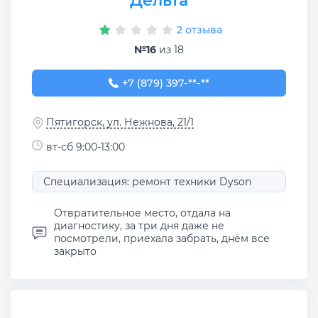
Дельта
2 отзыва
№16
из 18
+7 (879) 397-90-56
+7 (879) 397-**-**
Пятигорск, ул. Нежнова, 21/1
вт-сб 9:00-13:00
Специализация: ремонт техники Dyson
Отвратительное место, отдала на
диагностику, за три дня даже не
посмотрели, приехала забрать, днём все
закрыто