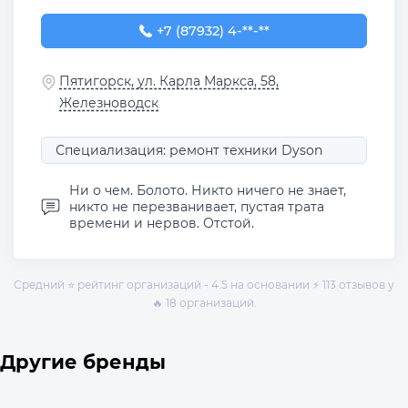
+7 (87932) 4-17-69
+7 (87932) 4-**-**
Пятигорск, ул. Карла Маркса, 58,
Железноводск
Специализация: ремонт техники Dyson
Ни о чем. Болото. Никто ничего не знает,
никто не перезванивает, пустая трата
времени и нервов. Отстой.
Средний ⭐ рейтинг организаций - 4.5 на основании ⚡ 113 отзывов у
🔥 18 организаций.
Другие бренды