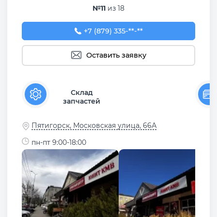
№11
из 18
+7 (879) 335-22-45
+7 (879) 335-**-**
Оставить заявку
Склад
запчастей
Пятигорск, Московская улица, 66А
пн-пт 9:00-18:00