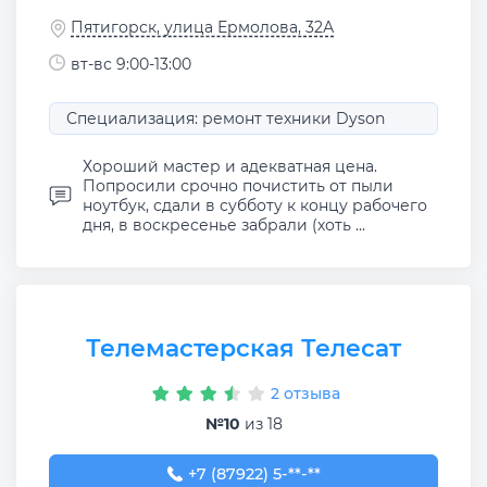
Пятигорск, улица Ермолова, 32А
вт-вс 9:00-13:00
Специализация: ремонт техники Dyson
Хороший мастер и адекватная цена.
Попросили срочно почистить от пыли
ноутбук, сдали в субботу к концу рабочего
дня, в воскресенье забрали (хоть ...
Телемастерская Телесат
2 отзыва
№10
из 18
+7 (87922) 5-30-62
+7 (87922) 5-**-**