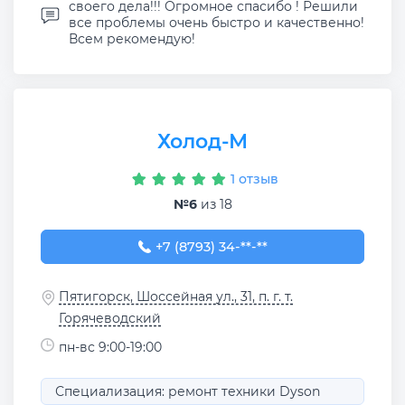
своего дела!!! Огромное спасибо ! Решили
все проблемы очень быстро и качественно!
Всем рекомендую!
Холод-М
1 отзыв
№6
из 18
+7 (8793) 34-08-07
+7 (8793) 34-**-**
Пятигорск, Шоссейная ул., 31, п. г. т.
Горячеводский
пн-вс 9:00-19:00
Специализация: ремонт техники Dyson