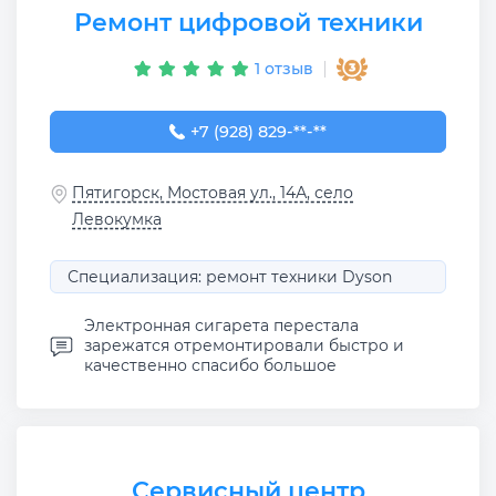
Ремонт цифровой техники
1 отзыв
+7 (928) 829-16-93
+7 (928) 829-**-**
Пятигорск, Мостовая ул., 14А, село
Левокумка
Специализация: ремонт техники Dyson
Электронная сигарета перестала
зарежатся отремонтировали быстро и
качественно спасибо большое
Сервисный центр