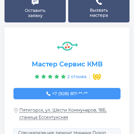
Вызвать
Оставить
мастера
заявку
Мастер Сервис КМВ
2 отзыва
+7 (928) 817-49-81
+7 (928) 817-**-**
Пятигорск, ул. Шести Коммунаров, 18Б,
станица Ессентукская
Специализация: ремонт техники Dyson