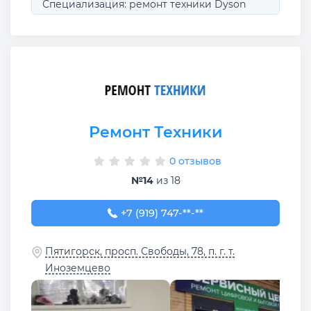
Специализация: ремонт техники Dyson
Ремонт Техники
0 отзывов
№14
из 18
+7 (919) 747-94-50
+7 (919) 747-**-**
Пятигорск, просп. Свободы, 78, п. г. т.
Иноземцево