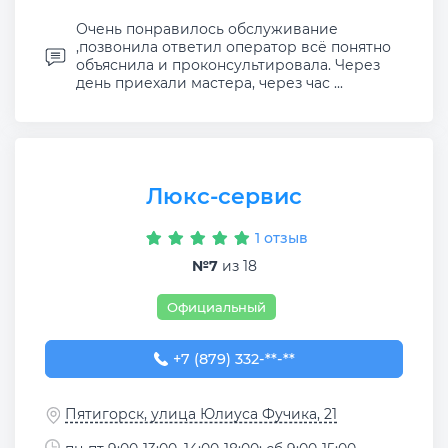
Очень понравилось обслуживание
,позвонила ответил оператор всё понятно
объяснила и проконсультировала. Через
день приехали мастера, через час ...
Люкс-сервис
1 отзыв
№7
из 18
Официальный
+7 (879) 332-68-80
+7 (879) 332-**-**
Пятигорск, улица Юлиуса Фучика, 21