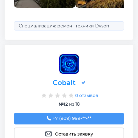
Специализация: ремонт техники Dyson
Cobalt
0 отзывов
№12
из 18
+7 (909) 999-34-81
+7 (909) 999-**-**
Оставить заявку