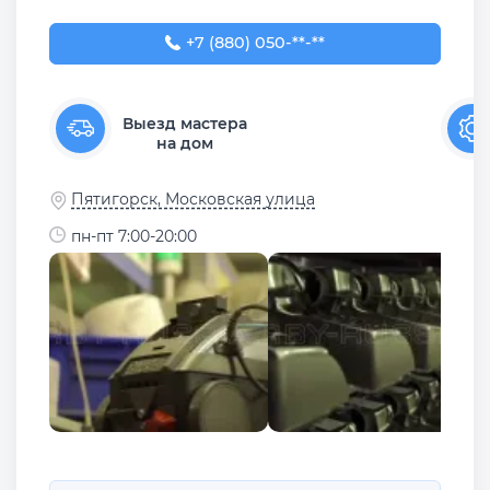
+7 (880) 050-00-77
+7 (880) 050-**-**
Выезд мастера
на дом
Пятигорск, Московская улица
пн-пт 7:00-20:00