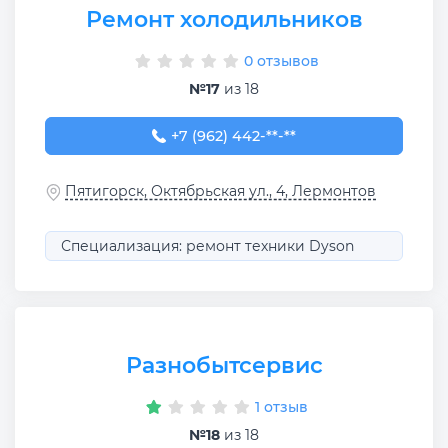
Ремонт холодильников
0 отзывов
№17
из 18
+7 (962) 442-61-82
+7 (962) 442-**-**
Пятигорск, Октябрьская ул., 4, Лермонтов
Специализация: ремонт техники Dyson
Разнобытсервис
1 отзыв
№18
из 18