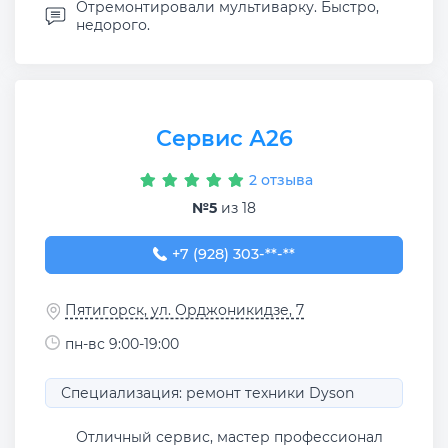
Отремонтировали мультиварку. Быстро,
недорого.
Сервис А26
2 отзыва
№5
из 18
+7 (928) 303-03-08
+7 (928) 303-**-**
Пятигорск, ул. Орджоникидзе, 7
пн-вс 9:00-19:00
Специализация: ремонт техники Dyson
Отличный сервис, мастер профессионал