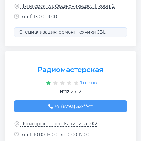
Пятигорск, ул. Орджоникидзе, 11, корп. 2
вт-сб 13:00-19:00
Специализация: ремонт техники JBL
Радиомастерская
1 отзыв
№12
из 12
+7 (8793) 32-59-16
+7 (8793) 32-**-**
Пятигорск, просп. Калинина, 2К2
вт-сб 10:00-19:00; вс 10:00-17:00