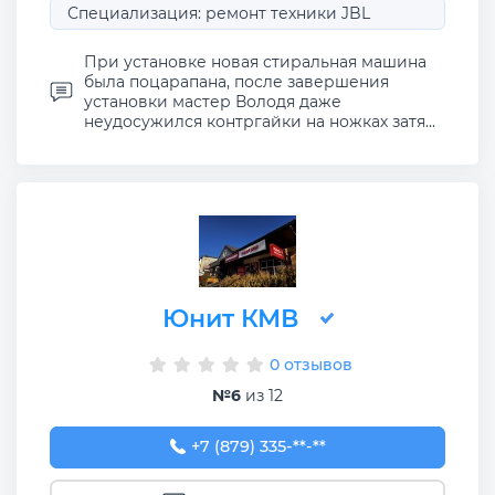
Специализация: ремонт техники JBL
При установке новая стиральная машина
была поцарапана, после завершения
установки мастер Володя даже
неудосужился контргайки на ножках затя...
Юнит КМВ
0 отзывов
№6
из 12
+7 (879) 335-22-45
+7 (879) 335-**-**