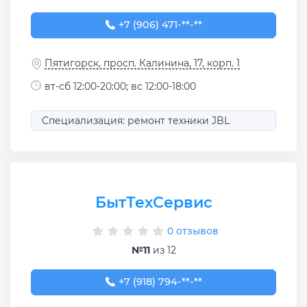
+7 (906) 471-10-40
+7 (906) 471-**-**
Пятигорск, просп. Калинина, 17, корп. 1
вт-сб 12:00-20:00; вс 12:00-18:00
Специализация: ремонт техники JBL
БытТехСервис
0 отзывов
№11
из 12
+7 (918) 794-32-02
+7 (918) 794-**-**