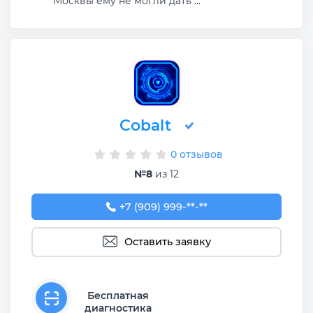
Москвы ему не могли дать ...
Cobalt
0 отзывов
№8
из 12
+7 (909) 999-34-81
+7 (909) 999-**-**
Оставить заявку
Бесплатная
диагностика