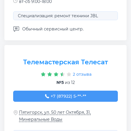
вт-сб 9:00-18:00
Специализация: ремонт техники JBL
Обычный сервисный центр.
Телемастерская Телесат
2 отзыва
№5
из 12
+7 (87922) 5-30-62
+7 (87922) 5-**-**
Пятигорск, ул. 50 лет Октября, 31,
Минеральные Воды