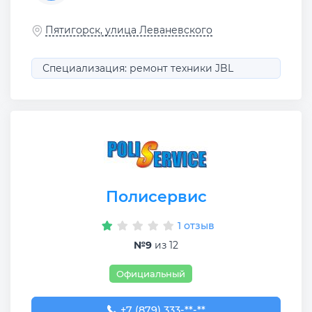
Пятигорск, улица Леваневского
Специализация: ремонт техники JBL
Полисервис
1 отзыв
№9
из 12
Официальный
+7 (879) 333-17-29
+7 (879) 333-**-**