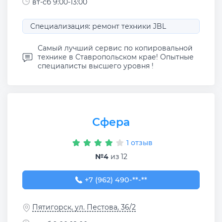
вт-сб 9:00-13:00
Специализация: ремонт техники JBL
Самый лучший сервис по копировальной
технике в Ставропольском крае! Опытные
специалисты высшего уровня !
Сфера
1 отзыв
№4
из 12
+7 (962) 490-24-81
+7 (962) 490-**-**
Пятигорск, ул. Пестова, 36/2