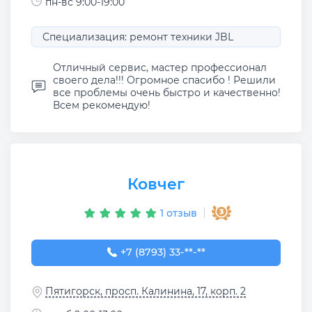
пн-вс 9:00-19:00
Специализация: ремонт техники JBL
Отличный сервис, мастер профессионал
своего дела!!! Огромное спасибо ! Решили
все проблемы очень быстро и качественно!
Всем рекомендую!
Ковчег
1 отзыв
+7 (8793) 33-11-76
+7 (8793) 33-**-**
Пятигорск, просп. Калинина, 17, корп. 2