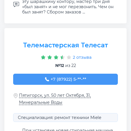
эту шарашкину контору, мастер три дня
«был занят» и не мог перезвонить. Чем он
был занят? Сбором заказов ...
Телемастерская Телесат
2 отзыва
№12
из 22
+7 (87922) 5-30-62
+7 (87922) 5-**-**
Пятигорск, ул. 50 лет Октября, 31,
Минеральные Воды
Специализация: ремонт техники Miele
При установке новая стиральная машина