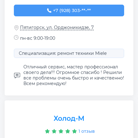
+7 (928) 303-03-08
+7 (928) 303-**-**
Пятигорск, ул. Орджоникидзе, 7
пн-вс 9:00-19:00
Специализация: ремонт техники Miele
Отличный сервис, мастер профессионал
своего дела!!! Огромное спасибо ! Решили
все проблемы очень быстро и качественно!
Всем рекомендую!
Холод-М
1 отзыв