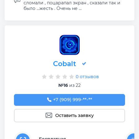
сломали , поцарапал экран , сказали так и
было ...жесть . Очень не ...
Cobalt
0 отзывов
№16
из 22
+7 (909) 999-34-81
+7 (909) 999-**-**
Оставить заявку