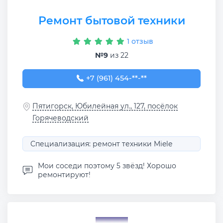
Ремонт бытовой техники
1 отзыв
№9
из 22
+7 (961) 454-64-45
+7 (961) 454-**-**
Пятигорск, Юбилейная ул., 127, посёлок
Горячеводский
Специализация: ремонт техники Miele
Мои соседи поэтому 5 звёзд! Хорошо
ремонтируют!