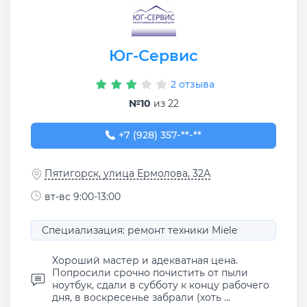
Юг-Сервис
2 отзыва
№10
из 22
+7 (928) 357-36-16
+7 (928) 357-**-**
Пятигорск, улица Ермолова, 32А
вт-вс 9:00-13:00
Специализация: ремонт техники Miele
Хороший мастер и адекватная цена.
Попросили срочно почистить от пыли
ноутбук, сдали в субботу к концу рабочего
дня, в воскресенье забрали (хоть ...