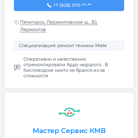
+7 (928) 370-63-40
+7 (928) 370-**-**
Пятигорск, Лермонтовское ш., 30,
Лермонтов
Специализация: ремонт техники Miele
Оперативно и качественно
отремонтировали Ардо недорого . В
Кисловодске никто не брался из-за
сложности
Мастер Сервис КМВ