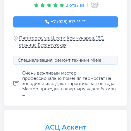
2 отзыва
+7 (928) 817-49-81
+7 (928) 817-**-**
Пятигорск, ул. Шести Коммунаров, 18Б,
станица Ессентукская
Специализация: ремонт техники Miele
Очень вежливый мастер,
профессионально поменял термостат на
холодильнике. Дают гарантию на пол года.
Мастер проходит в квартиру надев бахилы.
...
АСЦ Аскент