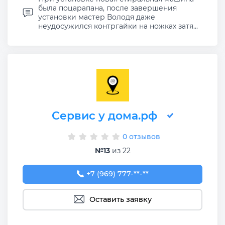
была поцарапана, после завершения
установки мастер Володя даже
неудосужился контргайки на ножках затя...
Сервис у дома.рф
0 отзывов
№13
из 22
+7 (969) 777-50-55
+7 (969) 777-**-**
Оставить заявку