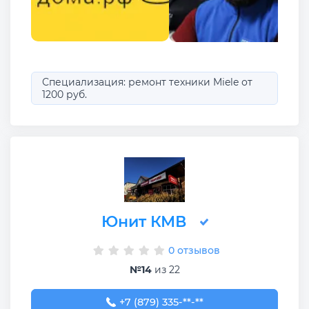
Специализация: ремонт техники Miele от
1200 руб.
Юнит КМВ
0 отзывов
№14
из 22
+7 (879) 335-22-45
+7 (879) 335-**-**