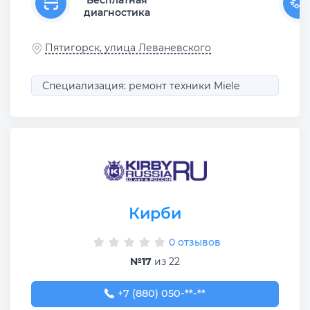
Бесплатная
диагностика
Пятигорск, улица Леваневского
Специализация: ремонт техники Miele
Кирби
0 отзывов
№17
из 22
+7 (880) 050-00-77
+7 (880) 050-**-**