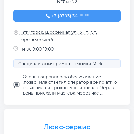
№7
из 22
+7 (8793) 34-08-07
+7 (8793) 34-**-**
Пятигорск, Шоссейная ул., 31, п. г. т.
Горячеводский
пн-вс 9:00-19:00
Специализация: ремонт техники Miele
Очень понравилось обслуживание
,позвонила ответил оператор всё понятно
объяснила и проконсультировала. Через
день приехали мастера, через час ...
Люкс-сервис