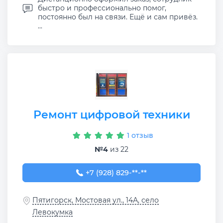
быстро и профессионально помог,
постоянно был на связи. Ещё и сам привёз.
...
Ремонт цифровой техники
1 отзыв
№4
из 22
+7 (928) 829-16-93
+7 (928) 829-**-**
Пятигорск, Мостовая ул., 14А, село
Левокумка