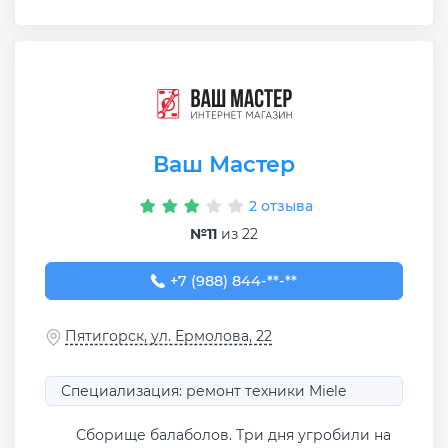
Ваш Мастер
2 отзыва
№11
из 22
+7 (988) 844-14-42
+7 (988) 844-**-**
Пятигорск, ул. Ермолова, 22
Специализация: ремонт техники Miele
Сборище балаболов. Три дня угробили на