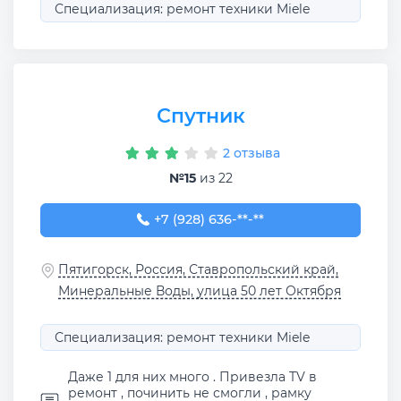
Специализация: ремонт техники Miele
Спутник
2 отзыва
№15
из 22
+7 (928) 636-85-86
+7 (928) 636-**-**
Пятигорск, Россия, Ставропольский край,
Минеральные Воды, улица 50 лет Октября
Специализация: ремонт техники Miele
Даже 1 для них много . Привезла TV в
ремонт , починить не смогли , рамку