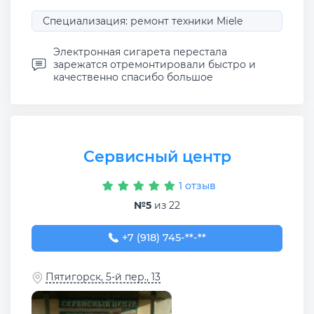
Специализация: ремонт техники Miele
Электронная сигарета перестала
зарежатся отремонтировали быстро и
качественно спасибо большое
Сервисный центр
1 отзыв
№5
из 22
+7 (918) 745-88-11
+7 (918) 745-**-**
Пятигорск, 5-й пер., 13