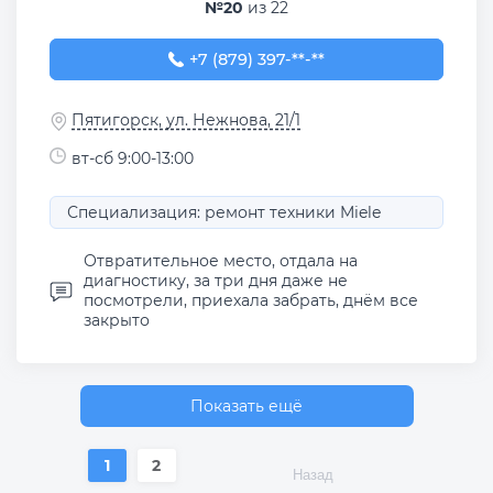
№20
из 22
+7 (879) 397-90-56
+7 (879) 397-**-**
Пятигорск, ул. Нежнова, 21/1
вт-сб 9:00-13:00
Специализация: ремонт техники Miele
Отвратительное место, отдала на
диагностику, за три дня даже не
посмотрели, приехала забрать, днём все
закрыто
Показать ещё
1
2
Назад